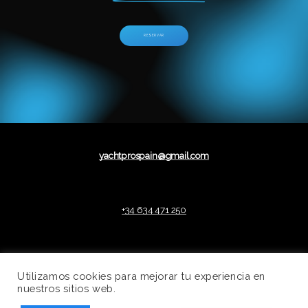
R
E
S
E
R
V
A
R
yachtprospain@gmail.com
+34 634 471 250
Instagram
FaceBook
Utilizamos cookies para mejorar tu experiencia en
English (UK)
nuestros sitios web.
Français