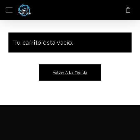
Saltar
Menú
al
contenido
principal
Tu carrito está vacío.
Volver A La Tienda