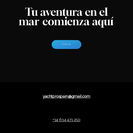
Tu aventura en el
mar
comienza aquí
R
E
S
E
R
V
A
R
yachtprospain@gmail.com
+34 634 471 250