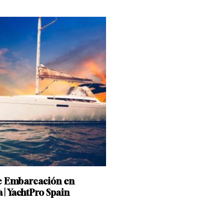
Añadir Al Carrito
e Embarcación en
 | YachtPro Spain