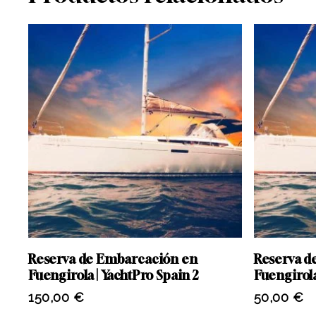
Añadir Al Carrito
Reserva de Embarcación en
Reserva d
Fuengirola | YachtPro Spain 2
Fuengirola
150,00
€
50,00
€