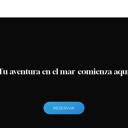
Tu aventura en el mar
comienza aqu
R
E
S
E
R
V
A
R