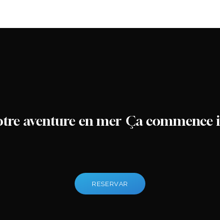
otre aventure en mer
Ça commence i
R
E
S
E
R
V
A
R