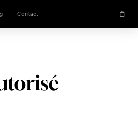
og
Contact
torisé