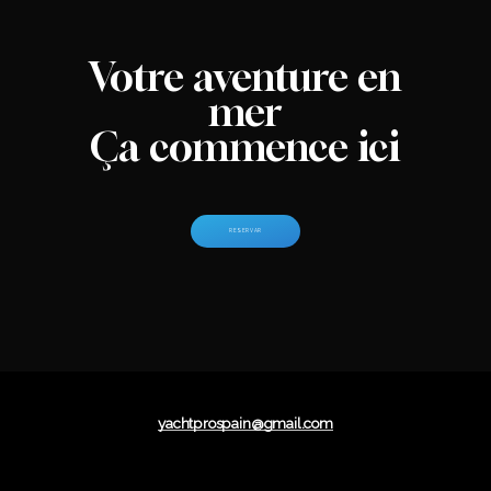
Votre aventure en
mer
Ça commence ici
R
E
S
E
R
V
A
R
yachtprospain@gmail.com