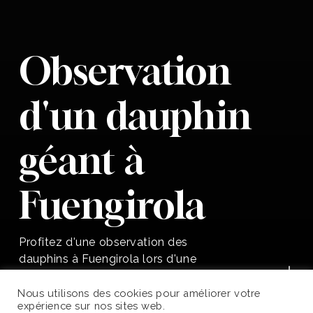
Observation
d'un dauphin
géant à
Fuengirola
Profitez d'une observation des
Passez à la s
dauphins à Fuengirola lors d'une
croisière en Méditerranée à bord de
l'un de nos bateaux.
Nous utilisons des cookies pour améliorer votre
English (UK)
expérience sur nos sites web.
1