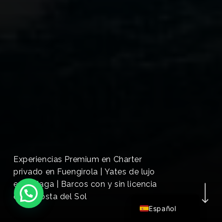
Experiencias Premium en Charter
Navegar a la sig
privado en Fuengirola | Yates de lujo
English (UK)
en Málaga | Barcos con y sin licencia
Français
en la Costa del Sol
Español